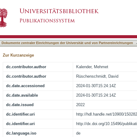
chmidt, David, Zwischen Kirchturm und Minare
asiert)
Dokumente zentraler Einrichtungen der Universität und von Partnereinrichtungen
Zur Kurzanzeige
dc.contributor.author
Kalender, Mehmet
dc.contributor.author
Rüschenschmidt, David
dc.date.accessioned
2024-01-30T15:24:14Z
dc.date.available
2024-01-30T15:24:14Z
dc.date.issued
2022
dc.identifier.uri
http://hdl.handle.net/10900/15028
dc.identifier.uri
http://dx.doi.org/10.15496/publika
dc.language.iso
de