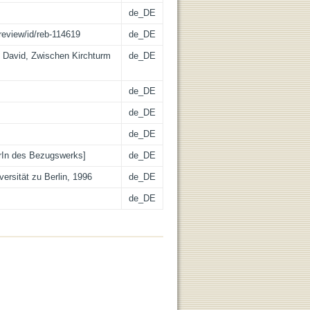
de_DE
review/id/reb-114619
de_DE
 David, Zwischen Kirchturm
de_DE
de_DE
de_DE
de_DE
rIn des Bezugswerks]
de_DE
versität zu Berlin, 1996
de_DE
de_DE