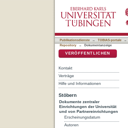
[Rezension von: Rüschens
DSpace Repositorium (Manakin b
Publikationsdienste
→
TOBIAS-portale
→
Repository
→
Dokumentanzeige
VERÖFFENTLICHEN
Kontakt
Verträge
Hilfe und Informationen
Stöbern
Dokumente zentraler
Einrichtungen der Universität
und von Partnereinrichtungen
Erscheinungsdatum
Autoren