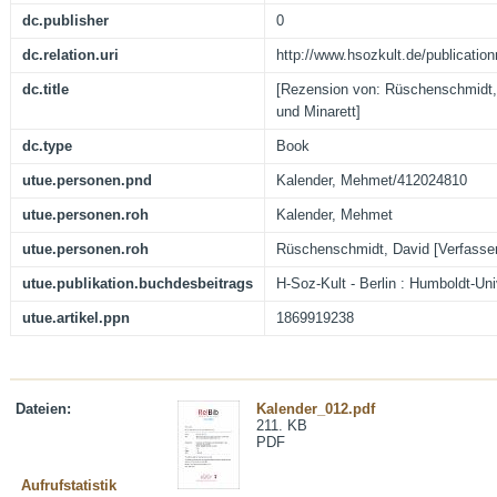
dc.publisher
0
dc.relation.uri
http://www.hsozkult.de/publication
dc.title
[Rezension von: Rüschenschmidt,
und Minarett]
dc.type
Book
utue.personen.pnd
Kalender, Mehmet/412024810
utue.personen.roh
Kalender, Mehmet
utue.personen.roh
Rüschenschmidt, David [Verfasse
utue.publikation.buchdesbeitrags
H-Soz-Kult - Berlin : Humboldt-Uni
utue.artikel.ppn
1869919238
Dateien:
Kalender_012.pdf
211. KB
PDF
Aufrufstatistik