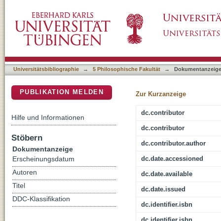
Rhetorik der Beziehung im Beratungsgespräch
DSpace Repositorium (Manakin basiert)
Universitätsbibliographie
→
5 Philosophische Fakultät
→
Dokumentanzeig
PUBLIKATION MELDEN
Zur Kurzanzeige
dc.contributor
Hilfe und Informationen
dc.contributor
Stöbern
dc.contributor.author
Dokumentanzeige
dc.date.accessioned
Erscheinungsdatum
Autoren
dc.date.available
Titel
dc.date.issued
DDC-Klassifikation
dc.identifier.isbn
dc.identifier.isbn