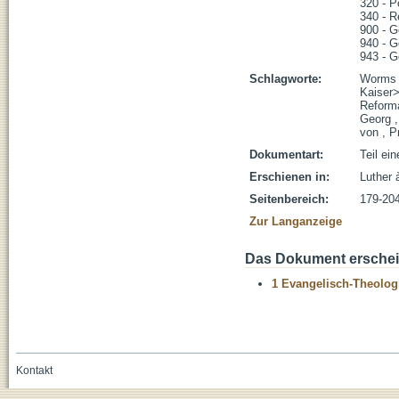
320 - Po
340 - R
900 - G
940 - 
943 - G
Schlagworte:
Worms ,
Kaiser>
Reforma
Georg ,
von , P
Dokumentart:
Teil ei
Erschienen in:
Luther 
Seitenbereich:
179-20
Zur Langanzeige
Das Dokument erschein
1 Evangelisch-Theolog
Kontakt