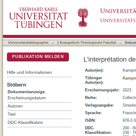
L'interprétation de la diète de Worms (1521) 
DSpace Repositorium (Manakin basiert)
Universitätsbibliographie
→
1 Evangelisch-Theologische Fakultät
→
Dokum
PUBLIKATION MELDEN
L'interprétation d
Autor(en):
Kampma
Hilfe und Informationen
Tübinger
Kampm
Autor(en):
Stöbern
Erscheinungsjahr:
2023
Dokumentanzeige
Reihe:
Collect
Erscheinungsdatum
Verlagsangabe:
Strasbo
Autoren
Sprache:
Franzö
Titel
ISBN:
978-2-
DDC-Klassifikation
DDC-
200 - R
Klassifikation:
230 - T