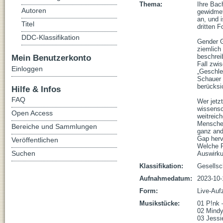
Thema:
Ihre Bac
Autoren
gewidmet
an, und i
Titel
dritten F
DDC-Klassifikation
Gender G
ziemlich 
Mein Benutzerkonto
beschrei
Fall zwi
Einloggen
„Geschle
Schauer 
berücksi
Hilfe & Infos
FAQ
Wer jetzt
wissensch
Open Access
weitreic
Menschen
Bereiche und Sammlungen
ganz and
Gap herv
Veröffentlichen
Welche P
Suchen
Auswirku
Klassifikation:
Gesellsc
Aufnahmedatum:
2023-10-
Form:
Live-Auf
Musikstücke:
01 P!nk –
02 Mindy
03 Jessie