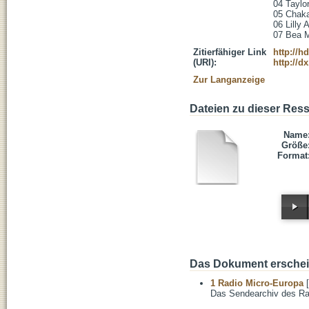
04 Taylor
05 Chaka
06 Lilly 
07 Bea M
Zitierfähiger Link
http://h
(URI):
http://d
Zur Langanzeige
Dateien zu dieser Res
Name
Größe
Format
Das Dokument erschein
1 Radio Micro-Europa
[
Das Sendearchiv des Ra