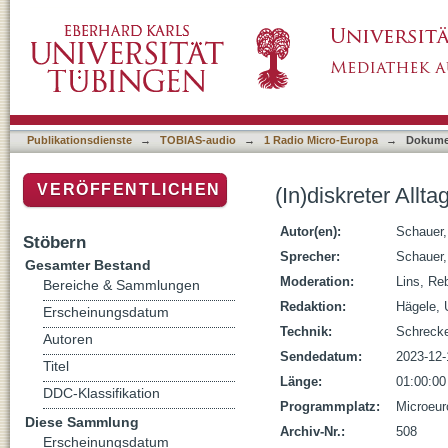
(In)diskreter Alltagssexismus
Publikationsdienste
→
TOBIAS-audio
→
1 Radio Micro-Europa
→
Dokume
VERÖFFENTLICHEN
(In)diskreter Allt
Autor(en):
Schauer,
Stöbern
Sprecher:
Schauer,
Gesamter Bestand
Moderation:
Lins, Re
Bereiche & Sammlungen
Redaktion:
Hägele, 
Erscheinungsdatum
Technik:
Schrecke
Autoren
Sendedatum:
2023-12-
Titel
Länge:
01:00:00
DDC-Klassifikation
Programmplatz:
Microeur
Diese Sammlung
Archiv-Nr.:
508
Erscheinungsdatum