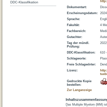
http
DDC-Klassifikation
Dokumentart:
Disse
Erscheinungsdatum:
2024
Sprache:
Engl
Fakultät:
4 Me
Fachbereich:
Medi
Gutachter:
Auten
Tag der mündl.
2022
Prüfung:
DDC-Klassifikation:
610 
Schlagworte:
Plas
Freie Schlagwörter:
Dend
Lizenz:
http
tueb
Gedruckte Kopie
bestellen:
Zur Langanzeige
Inhaltszusammenfassun
Das Multiple Myelom (MM) is