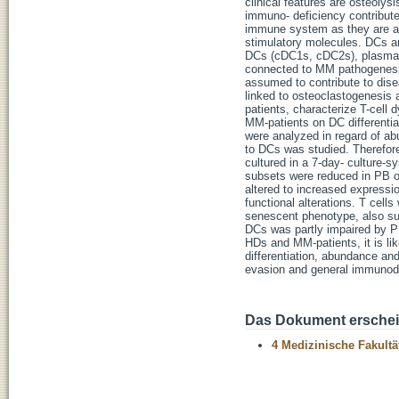
clinical features are osteolysi
immuno- deficiency contributes
immune system as they are abl
stimulatory molecules. DCs ar
DCs (cDC1s, cDC2s), plasmac
connected to MM pathogenesis.
assumed to contribute to dis
linked to osteoclastogenesis
patients, characterize T-cell 
MM-patients on DC differentia
were analyzed in regard of ab
to DCs was studied. Therefore
cultured in a 7-day- culture-
subsets were reduced in PB o
altered to increased express
functional alterations. T cel
senescent phenotype, also sug
DCs was partly impaired by PB
HDs and MM-patients, it is like
differentiation, abundance an
evasion and general immunode
Das Dokument erschein
4 Medizinische Fakultä