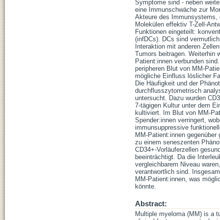
Symptome sind - neben weiter
eine Immunschwäche zur Morbid
Akteure des Immunsystems, da
Molekülen effektiv T-Zell-An
Funktionen eingeteilt: konve
(infDCs). DCs sind vermutli
Interaktion mit anderen Zel
Tumors beitragen. Weiterhin
Patient:innen verbunden sind
peripheren Blut von MM-Patien
mögliche Einfluss löslicher F
Die Häufigkeit und der Phäno
durchflusszytometrisch analys
untersucht. Dazu wurden CD34+
7-tägigen Kultur unter dem E
kultiviert. Im Blut von MM-P
Spender:innen verringert, wo
immunsuppressive funktionell
MM-Patient:innen gegenüber g
zu einem seneszenten Phänoty
CD34+-Vorläuferzellen gesun
beeinträchtigt. Da die Interl
vergleichbarem Niveau waren,
verantwortlich sind. Insgesam
MM-Patient:innen, was mögli
könnte.
Abstract:
Multiple myeloma (MM) is a t