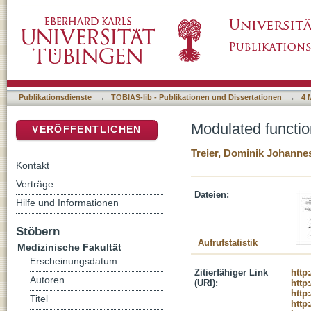
Modulated function of dendritic cells in mult
DSpace Repositorium (Manakin basiert)
Publikationsdienste
→
TOBIAS-lib - Publikationen und Dissertationen
→
4 
Modulated function
VERÖFFENTLICHEN
Treier, Dominik Johanne
Kontakt
Verträge
Dateien:
Hilfe und Informationen
Stöbern
Aufrufstatistik
Medizinische Fakultät
Erscheinungsdatum
Zitierfähiger Link
http
Autoren
(URI):
http
http
Titel
http