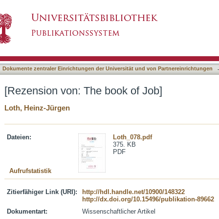
 of Job]
asiert)
Dokumente zentraler Einrichtungen der Universität und von Partnereinrichtungen
[Rezension von: The book of Job]
Loth, Heinz-Jürgen
Dateien:
Loth_078.pdf
375. KB
PDF
Aufrufstatistik
Zitierfähiger Link (URI):
http://hdl.handle.net/10900/148322
http://dx.doi.org/10.15496/publikation-89662
Dokumentart:
Wissenschaftlicher Artikel