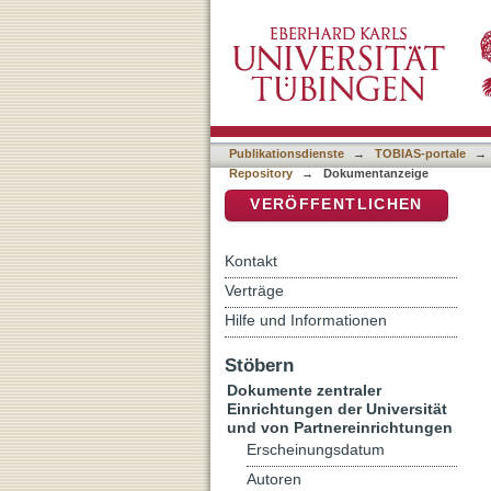
[Rezension von: The book
DSpace Repositorium (Manakin b
Publikationsdienste
→
TOBIAS-portale
→
Repository
→
Dokumentanzeige
VERÖFFENTLICHEN
Kontakt
Verträge
Hilfe und Informationen
Stöbern
Dokumente zentraler
Einrichtungen der Universität
und von Partnereinrichtungen
Erscheinungsdatum
Autoren