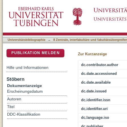
The pursuit of happiness: A reinforcement le
DSpace Repositorium (Manakin basiert)
Universitätsbibliographie
→
8 Zentrale, interfakultäre und fakultätsübergreif
PUBLIKATION MELDEN
Zur Kurzanzeige
dc.contributor.author
Hilfe und Informationen
dc.date.accessioned
Stöbern
dc.date.available
Dokumentanzeige
dc.date.issued
Erscheinungsdatum
Autoren
dc.identifier.issn
Titel
dc.identifier.uri
DDC-Klassifikation
dc.language.iso
dc.publisher