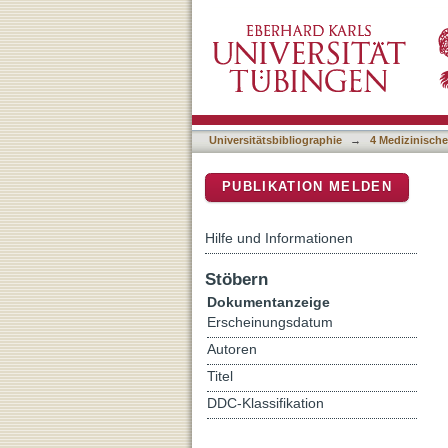
Predictors of Weight Los
DSpace Repositorium (Manakin b
Obesity After Behavioral 
Universitätsbibliographie
→
4 Medizinische
PUBLIKATION MELDEN
Hilfe und Informationen
Stöbern
Dokumentanzeige
Erscheinungsdatum
Autoren
Titel
DDC-Klassifikation