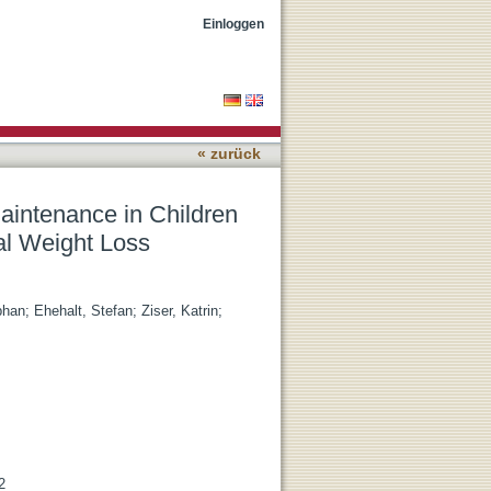
d Adolescents With
Einloggen
« zurück
aintenance in Children
al Weight Loss
phan
;
Ehehalt, Stefan
;
Ziser, Katrin
;
2