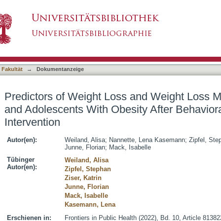
s and Weight Loss Maintenance in Children an
asiert)
Weight Loss Intervention
 Fakultät
→
Dokumentanzeige
Predictors of Weight Loss and Weight Loss M
and Adolescents With Obesity After Behavior
Intervention
Autor(en):
Weiland, Alisa
;
Nannette, Lena Kasemann
;
Zipfel, Ste
Junne, Florian
;
Mack, Isabelle
Tübinger
Weiland, Alisa
Autor(en):
Zipfel, Stephan
Ziser, Katrin
Junne, Florian
Mack, Isabelle
Kasemann, Lena
Erschienen in:
Frontiers in Public Health (2022), Bd. 10, Article 81382