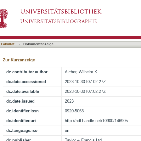
oparticles-chitosan/sodium alginate nanocompo
asiert)
 Fakultät
→
Dokumentanzeige
Zur Kurzanzeige
dc.contributor.author
Aicher, Wilhelm K.
dc.date.accessioned
2023-10-30T07:02:27Z
dc.date.available
2023-10-30T07:02:27Z
dc.date.issued
2023
dc.identifier.issn
0920-5063
dc.identifier.uri
http://hdl.handle.net/10900/146905
dc.language.iso
en
dc.publisher
Taylor & Francis Ltd