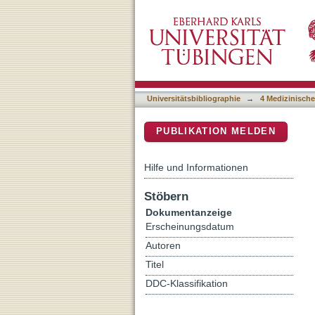
Curcumin loaded gold nan
DSpace Repositorium (Manakin b
applications
Universitätsbibliographie
→
4 Medizinische
PUBLIKATION MELDEN
Hilfe und Informationen
Stöbern
Dokumentanzeige
Erscheinungsdatum
Autoren
Titel
DDC-Klassifikation