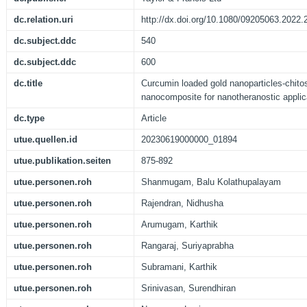
dc.relation.uri
http://dx.doi.org/10.1080/09205063.2022
dc.subject.ddc
540
dc.subject.ddc
600
dc.title
Curcumin loaded gold nanoparticles-chito
nanocomposite for nanotheranostic applic
dc.type
Article
utue.quellen.id
20230619000000_01894
utue.publikation.seiten
875-892
utue.personen.roh
Shanmugam, Balu Kolathupalayam
utue.personen.roh
Rajendran, Nidhusha
utue.personen.roh
Arumugam, Karthik
utue.personen.roh
Rangaraj, Suriyaprabha
utue.personen.roh
Subramani, Karthik
utue.personen.roh
Srinivasan, Surendhiran