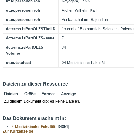
utue.personen.roh
Nayagam, Lenin
utue.personen.roh
Aicher, Wilhelm Karl
utue.personen.roh
Venkatachalam, Rajendran
dcterms.isPartOf.ZSTitelID
Journal of Biomaterials Science - Polymer
dcterms.isPartOf.ZS-Issue
7
dcterms.isPartOf.ZS-
34
Volume
utue.fakultaet
04 Medizinische Fakultät
Dateien zu dieser Ressource
Dateien
Größe
Format
Anzeige
Zu diesem Dokument gibt es keine Dateien.
Das Dokument erscheint in:
4 Medizinische Fakultät
[34851]
Zur Kurzanzeige