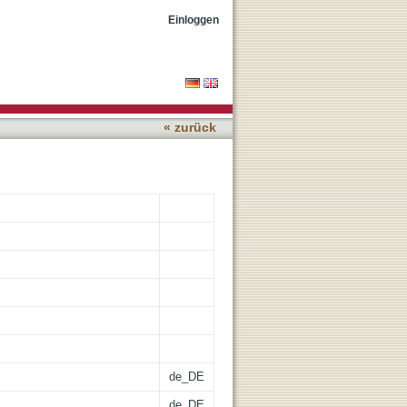
site for nanotheranostic
Einloggen
« zurück
de_DE
de_DE