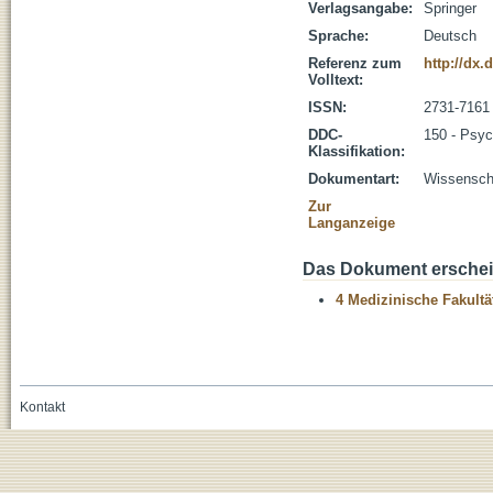
Verlagsangabe:
Springer
Sprache:
Deutsch
Referenz zum
http://dx.
Volltext:
ISSN:
2731-7161
DDC-
150 - Psyc
Klassifikation:
Dokumentart:
Wissenscha
Zur
Langanzeige
Das Dokument erschein
4 Medizinische Fakultä
Kontakt