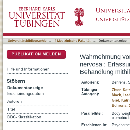
Wahrnehmung von Körpergewicht in der Beha
DSpace Repositorium (Manakin basiert)
Veränderungen im Verlauf der stationären Be
Universitätsbibliographie
→
4 Medizinische Fakultät
→
Dokumentanzeige
PUBLIKATION MELDEN
Wahrnehmung von 
nervosa : Erfassu
Hilfe und Informationen
Behandlung mithil
Stöbern
Autor(en):
Behrens, 
Dokumentanzeige
Tübinger
Ziser, Kat
Erscheinungsdatum
Autor(en):
Mack, Isab
Giel, Katr
Autoren
Behrens,
Titel
Paralleltitel:
Body weigh
DDC-Klassifikation
biometric f
Erschienen in:
Psychother