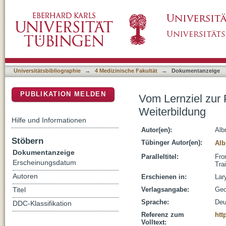
Vom Lernziel zur Prüfung: Constructive Alig
DSpace Repositorium (Manakin basiert)
Universitätsbibliographie
→
4 Medizinische Fakultät
→
Dokumentanzeige
PUBLIKATION MELDEN
Vom Lernziel zur 
Weiterbildung
Hilfe und Informationen
Autor(en):
Alb
Stöbern
Tübinger Autor(en):
Alb
Dokumentanzeige
Paralleltitel:
Fro
Erscheinungsdatum
Tra
Autoren
Erschienen in:
Lar
Verlagsangabe:
Geo
Titel
Sprache:
Deu
DDC-Klassifikation
Referenz zum
htt
Volltext: