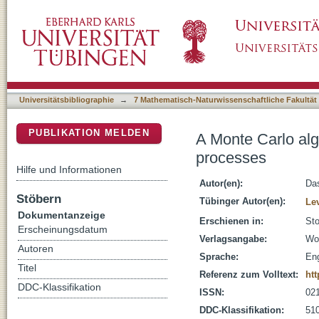
A Monte Carlo algorithm for multiple stochast
DSpace Repositorium (Manakin basiert)
Universitätsbibliographie
→
7 Mathematisch-Naturwissenschaftliche Fakultät
PUBLIKATION MELDEN
A Monte Carlo algo
processes
Hilfe und Informationen
Autor(en):
Das
Stöbern
Tübinger Autor(en):
Le
Dokumentanzeige
Erschienen in:
Sto
Erscheinungsdatum
Verlagsangabe:
Wor
Autoren
Sprache:
Eng
Titel
Referenz zum Volltext:
ht
DDC-Klassifikation
ISSN:
02
DDC-Klassifikation:
510