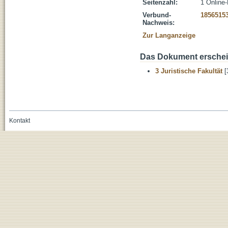
Seitenzahl:
1 Online
Verbund-
1856515
Nachweis:
Zur Langanzeige
Das Dokument erschein
3 Juristische Fakultät
[
Kontakt