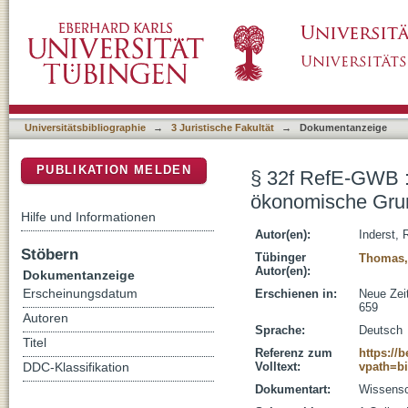
§ 32f RefE-GWB : ein Wirtschaftsgesetz oh
DSpace Repositorium (Manakin basiert)
Universitätsbibliographie
→
3 Juristische Fakultät
→
Dokumentanzeige
PUBLIKATION MELDEN
§ 32f RefE-GWB :
ökonomische Gru
Hilfe und Informationen
Autor(en):
Inderst,
Stöbern
Tübinger
Thomas,
Autor(en):
Dokumentanzeige
Erscheinungsdatum
Erschienen in:
Neue Zeit
659
Autoren
Sprache:
Deutsch
Titel
Referenz zum
https://
Volltext:
vpath=b
DDC-Klassifikation
Dokumentart:
Wissensch