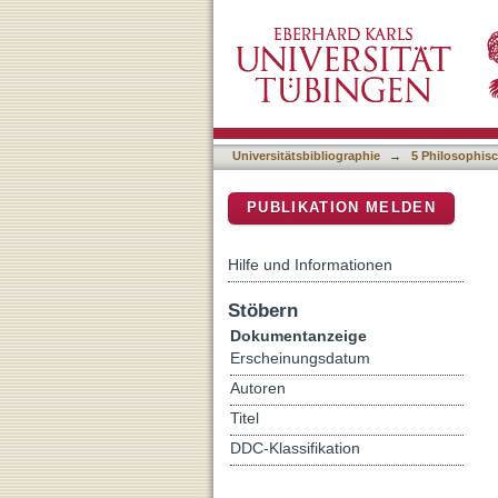
Ethnische Identitätspolit
DSpace Repositorium (Manakin b
Universitätsbibliographie
→
5 Philosophisc
PUBLIKATION MELDEN
Hilfe und Informationen
Stöbern
Dokumentanzeige
Erscheinungsdatum
Autoren
Titel
DDC-Klassifikation