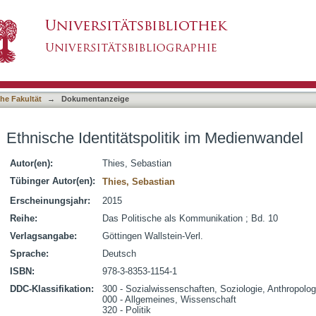
ik im Medienwandel
asiert)
he Fakultät
→
Dokumentanzeige
Ethnische Identitätspolitik im Medienwandel
Autor(en):
Thies, Sebastian
Tübinger Autor(en):
Thies, Sebastian
Erscheinungsjahr:
2015
Reihe:
Das Politische als Kommunikation ; Bd. 10
Verlagsangabe:
Göttingen Wallstein-Verl.
Sprache:
Deutsch
ISBN:
978-3-8353-1154-1
DDC-Klassifikation:
300 - Sozialwissenschaften, Soziologie, Anthropolog
000 - Allgemeines, Wissenschaft
320 - Politik