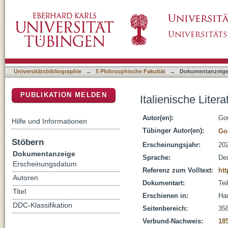
Italienische Literatur des Quattrocento
DSpace Repositorium (Manakin basiert)
Universitätsbibliographie
→
5 Philosophische Fakultät
→
Dokumentanzeig
PUBLIKATION MELDEN
Italienische Liter
Autor(en):
Go
Hilfe und Informationen
Tübinger Autor(en):
Go
Stöbern
Erscheinungsjahr:
20
Dokumentanzeige
Sprache:
De
Erscheinungsdatum
Referenz zum Volltext:
ht
Autoren
Dokumentart:
Tei
Titel
Erschienen in:
Han
DDC-Klassifikation
Seitenbereich:
35
Verbund-Nachweis:
18