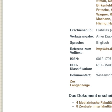
Stefan, No
Birkenfeld
Fritsche,
Wagner, R
Machann,
Häring, H
Erschienen in:
Diabetes (
Verlagsangabe:
Amer Diab
Sprache:
Englisch
Referenz zum
http://dx.
Volltext:
ISSN:
0012-1797
DDC-
610 - Medi
Klassifikation:
Dokumentart:
Wissenscha
Zur
Langanzeige
Das Dokument erschein
4 Medizinische Fakultä
8 Zentrale, interfakult