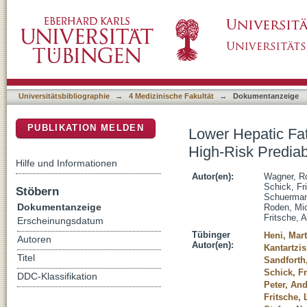
Lower Hepatic Fat Is Associated With Improv
DSpace Repositorium (Manakin basiert)
Subphenotype During Lifestyle Intervention
Universitätsbibliographie
→
4 Medizinische Fakultät
→
Dokumentanzeige
PUBLIKATION MELDEN
Lower Hepatic Fat
High-Risk Prediab
Hilfe und Informationen
Autor(en):
Wagner, R
Schick, Fri
Stöbern
Schuerman
Dokumentanzeige
Roden, Mi
Fritsche, 
Erscheinungsdatum
Tübinger
Heni, Mart
Autoren
Autor(en):
Kantartzi
Titel
Sandforth
Schick, Fr
DDC-Klassifikation
Peter, An
Fritsche, 