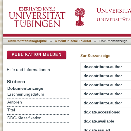
Hip Revision Arthroplasty of Periprosthetic
DSpace Repositorium (Manakin basiert)
Revision Stem: Short-Term Results and Revie
Universitätsbibliographie
→
4 Medizinische Fakultät
→
Dokumentanzeige
PUBLIKATION MELDEN
Zur Kurzanzeige
dc.contributor.author
Hilfe und Informationen
dc.contributor.author
Stöbern
dc.contributor.author
Dokumentanzeige
dc.contributor.author
Erscheinungsdatum
Autoren
dc.contributor.author
Titel
dc.date.accessioned
DDC-Klassifikation
dc.date.available
dc.date.issued