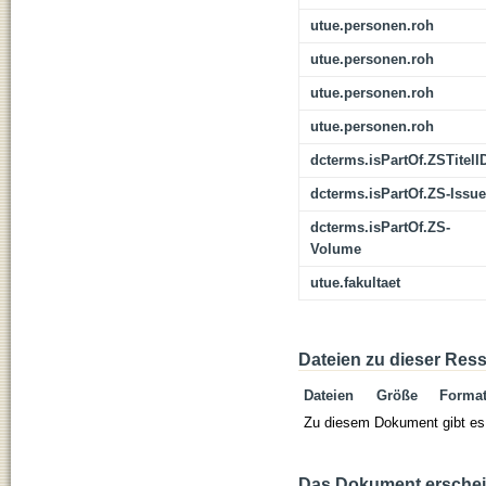
utue.personen.roh
utue.personen.roh
utue.personen.roh
utue.personen.roh
dcterms.isPartOf.ZSTitelI
dcterms.isPartOf.ZS-Issue
dcterms.isPartOf.ZS-
Volume
utue.fakultaet
Dateien zu dieser Res
Dateien
Größe
Forma
Zu diesem Dokument gibt es 
Das Dokument erschein