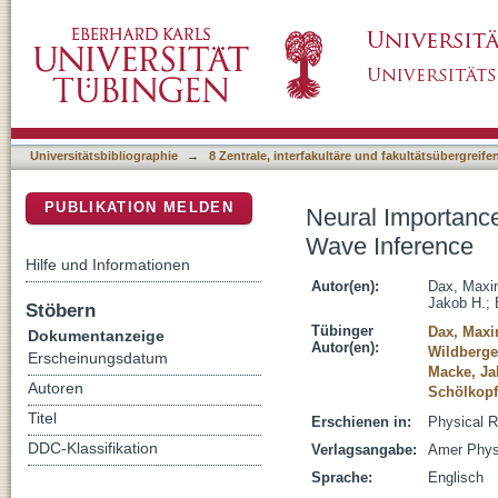
Neural Importance Sampling for Rapid and Re
DSpace Repositorium (Manakin basiert)
Universitätsbibliographie
→
8 Zentrale, interfakultäre und fakultätsübergreif
PUBLIKATION MELDEN
Neural Importance
Wave Inference
Hilfe und Informationen
Autor(en):
Dax, Maxim
Jakob H.
;
Stöbern
Tübinger
Dax, Maxi
Dokumentanzeige
Autor(en):
Wildberge
Erscheinungsdatum
Macke, Ja
Autoren
Schölkopf
Titel
Erschienen in:
Physical R
DDC-Klassifikation
Verlagsangabe:
Amer Phys
Sprache:
Englisch