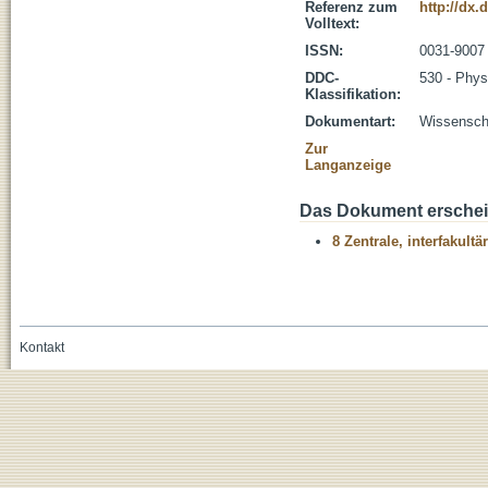
Referenz zum
http://dx.
Volltext:
ISSN:
0031-9007
DDC-
530 - Phys
Klassifikation:
Dokumentart:
Wissenscha
Zur
Langanzeige
Das Dokument erschein
8 Zentrale, interfakult
Kontakt