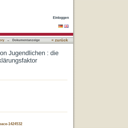
tur von
Einloggen
« zurück
ory
→
Dokumentanzeige
on Jugendlichen : die
klärungsfaktor
space-1424532