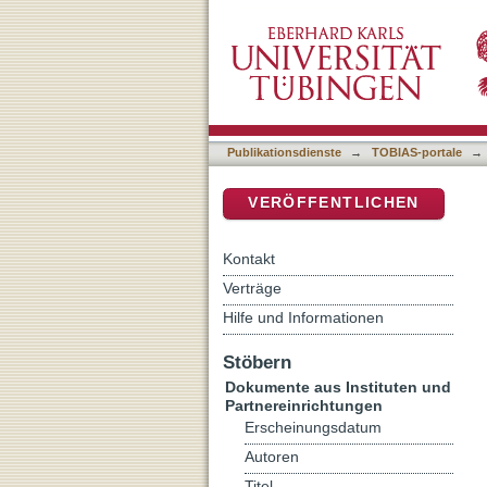
Ethnische Unterschiede im
DSpace Repositorium (Manakin b
Freundschaftsnetzwerken 
Publikationsdienste
→
TOBIAS-portale
→
VERÖFFENTLICHEN
Kontakt
Verträge
Hilfe und Informationen
Stöbern
Dokumente aus Instituten und
Partnereinrichtungen
Erscheinungsdatum
Autoren
Titel