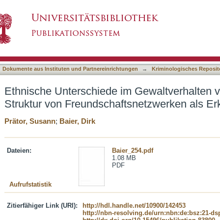
 Gewaltverhalten von Jugendlichen : die Struk
asiert)
als Erklärungsfaktor
Dokumente aus Instituten und Partnereinrichtungen
→
Kriminologisches Reposit
Ethnische Unterschiede im Gewaltverhalten v
Struktur von Freundschaftsnetzwerken als Er
Prätor, Susann
;
Baier, Dirk
Dateien:
Baier_254.pdf
1.08 MB
PDF
Aufrufstatistik
Zitierfähiger Link (URI):
http://hdl.handle.net/10900/142453
http://nbn-resolving.de/urn:nbn:de:bsz:21-d