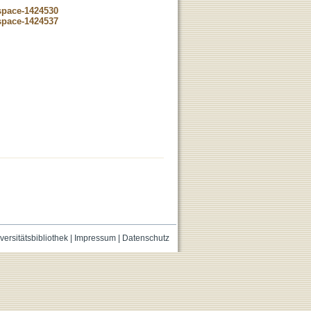
dspace-1424530
dspace-1424537
versitätsbibliothek
|
Impressum
|
Datenschutz