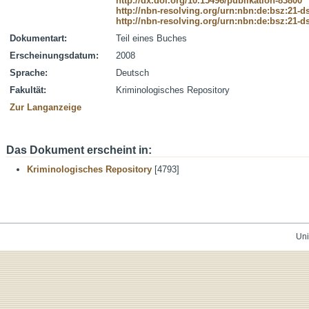
http://dx.doi.org/10.15496/publikation-83800
http://nbn-resolving.org/urn:nbn:de:bsz:21-
http://nbn-resolving.org/urn:nbn:de:bsz:21-
Dokumentart:
Teil eines Buches
Erscheinungsdatum:
2008
Sprache:
Deutsch
Fakultät:
Kriminologisches Repository
Zur Langanzeige
Das Dokument erscheint in:
Kriminologisches Repository
[4793]
Uni