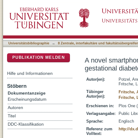
A novel smartphone app to change risk behav
DSpace Repositorium (Manakin basiert)
randomized controlled trial
Universitätsbibliographie
→
8 Zentrale, interfakultäre und fakultätsübergreif
PUBLIKATION MELDEN
A novel smartphon
gestational diabet
Hilfe und Informationen
Autor(en):
Potzel, An
Fritsche, 
Stöbern
Tübinger
Fritsche,
Dokumentanzeige
Autor(en):
Fritsche, 
Erscheinungsdatum
Erschienen in:
Plos One (
Autoren
Verlagsangabe:
Public Lib
Titel
Sprache:
Englisch
DDC-Klassifikation
Referenz zum
http://dx.
Volltext: