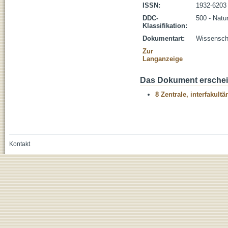
ISSN:
1932-6203
DDC-
500 - Natu
Klassifikation:
Dokumentart:
Wissenscha
Zur
Langanzeige
Das Dokument erschein
8 Zentrale, interfakult
Kontakt