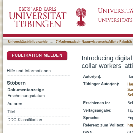
Introducing digital technologies in the factory
DSpace Repositorium (Manakin basiert)
towards new robotic tools
Universitätsbibliographie
→
7 Mathematisch-Naturwissenschaftliche Fakultät
PUBLIKATION MELDEN
Introducing digita
collar workers' at
Hilfe und Informationen
Autor(en):
Ha
Stöbern
Tübinger Autor(en):
Ha
Dokumentanzeige
Sa
Sc
Erscheinungsdatum
Erschienen in:
Beh
Autoren
Verlagsangabe:
Tay
Titel
Sprache:
Eng
DDC-Klassifikation
Referenz zum Volltext:
htt
ISSN:
01