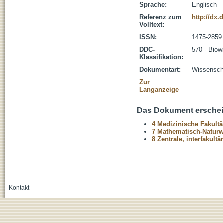
Sprache:
Englisch
Referenz zum
http://dx.
Volltext:
ISSN:
1475-2859
DDC-
570 - Biow
Klassifikation:
Dokumentart:
Wissenscha
Zur
Langanzeige
Das Dokument erschein
4 Medizinische Fakultä
7 Mathematisch-Naturwi
8 Zentrale, interfakult
Kontakt