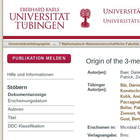
Origin of the 3-methylglutaryl moiety in cap
DSpace Repositorium (Manakin basiert)
Universitätsbibliographie
→
7 Mathematisch-Naturwissenschaftliche Fakultät
PUBLIKATION MELDEN
Origin of the 3-m
Autor(en):
Baer, Dani
Hilfe und Informationen
Patrick
;
Zi
Tübinger
Bär, Danie
Stöbern
Autor(en):
Konetschn
Dokumentanzeige
Kulik, An
Erscheinungsdatum
Paccagnel
Beller, Pa
Autoren
Ziemert, 
Titel
Gust, Bert
DDC-Klassifikation
Erschienen in:
Microbial C
Verlagsangabe:
Bmc