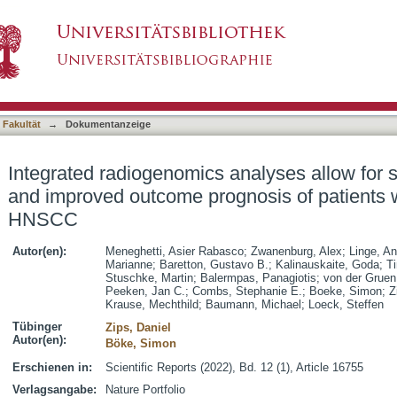
analyses allow for subtype classification and
asiert)
th locally advanced HNSCC
 Fakultät
→
Dokumentanzeige
Integrated radiogenomics analyses allow for s
and improved outcome prognosis of patients w
HNSCC
Autor(en):
Meneghetti, Asier Rabasco
;
Zwanenburg, Alex
;
Linge, An
Marianne
;
Baretton, Gustavo B.
;
Kalinauskaite, Goda
;
Ti
Stuschke, Martin
;
Balermpas, Panagiotis
;
von der Gruen
Peeken, Jan C.
;
Combs, Stephanie E.
;
Boeke, Simon
;
Z
Krause, Mechthild
;
Baumann, Michael
;
Loeck, Steffen
Tübinger
Zips, Daniel
Autor(en):
Böke, Simon
Erschienen in:
Scientific Reports (2022), Bd. 12 (1), Article 16755
Verlagsangabe:
Nature Portfolio