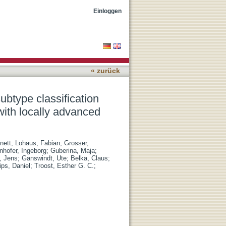
 improved outcome
Einloggen
« zurück
ubtype classification
ith locally advanced
nett
;
Lohaus, Fabian
;
Grosser,
nhofer, Ingeborg
;
Guberina, Maja
;
, Jens
;
Ganswindt, Ute
;
Belka, Claus
;
ips, Daniel
;
Troost, Esther G. C.
;