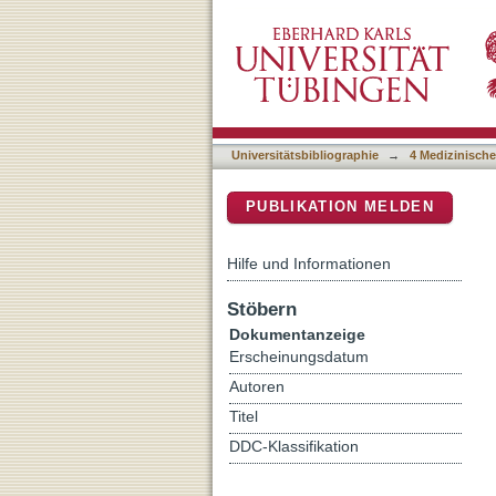
Integrated radiogenomics 
DSpace Repositorium (Manakin b
prognosis of patients wi
Universitätsbibliographie
→
4 Medizinische
PUBLIKATION MELDEN
Hilfe und Informationen
Stöbern
Dokumentanzeige
Erscheinungsdatum
Autoren
Titel
DDC-Klassifikation