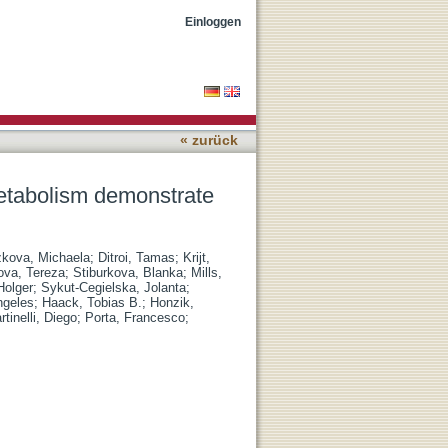
dundancies in H2S
Einloggen
« zurück
metabolism demonstrate
zkova, Michaela
;
Ditroi, Tamas
;
Krijt,
ova, Tereza
;
Stiburkova, Blanka
;
Mills,
Holger
;
Sykut-Cegielska, Jolanta
;
ngeles
;
Haack, Tobias B.
;
Honzik,
rtinelli, Diego
;
Porta, Francesco
;