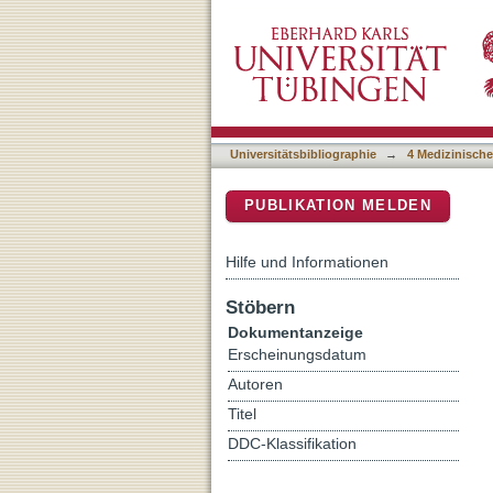
Human ultrarare genetic d
DSpace Repositorium (Manakin b
homeostasis
Universitätsbibliographie
→
4 Medizinische
PUBLIKATION MELDEN
Hilfe und Informationen
Stöbern
Dokumentanzeige
Erscheinungsdatum
Autoren
Titel
DDC-Klassifikation