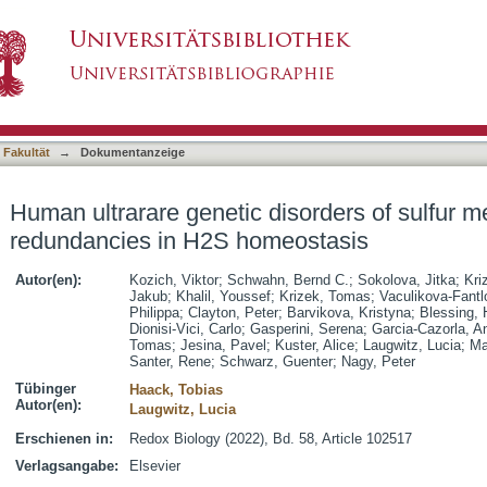
isorders of sulfur metabolism demonstrate re
asiert)
 Fakultät
→
Dokumentanzeige
Human ultrarare genetic disorders of sulfur 
redundancies in H2S homeostasis
Autor(en):
Kozich, Viktor
;
Schwahn, Bernd C.
;
Sokolova, Jitka
;
Kri
Jakub
;
Khalil, Youssef
;
Krizek, Tomas
;
Vaculikova-Fantl
Philippa
;
Clayton, Peter
;
Barvikova, Kristyna
;
Blessing, 
Dionisi-Vici, Carlo
;
Gasperini, Serena
;
Garcia-Cazorla, A
Tomas
;
Jesina, Pavel
;
Kuster, Alice
;
Laugwitz, Lucia
;
Ma
Santer, Rene
;
Schwarz, Guenter
;
Nagy, Peter
Tübinger
Haack, Tobias
Autor(en):
Laugwitz, Lucia
Erschienen in:
Redox Biology (2022), Bd. 58, Article 102517
Verlagsangabe:
Elsevier