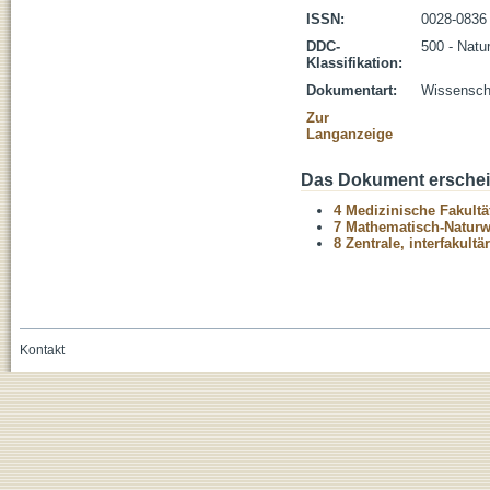
ISSN:
0028-0836
DDC-
500 - Natu
Klassifikation:
Dokumentart:
Wissenscha
Zur
Langanzeige
Das Dokument erschein
4 Medizinische Fakultä
7 Mathematisch-Naturwi
8 Zentrale, interfakult
Kontakt