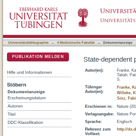
State-dependent pupil dilation rapidly shifts v
DSpace Repositorium (Manakin basiert)
Universitätsbibliographie
→
4 Medizinische Fakultät
→
Dokumentanzeige
PUBLIKATION MELDEN
State-dependent pup
Autor(en):
Franke, Ka
Hilfe und Informationen
Taliah
;
Pat
S.
Stöbern
Tübinger
Franke, Ka
Dokumentanzeige
Autor(en):
Willeke, K
Erscheinungsdatum
Sinz, Fab
Autoren
Erschienen in:
Nature (20
Verlagsangabe:
Nature Port
Titel
Sprache:
Englisch
DDC-Klassifikation
Referenz zum
http://dx.
Volltext: