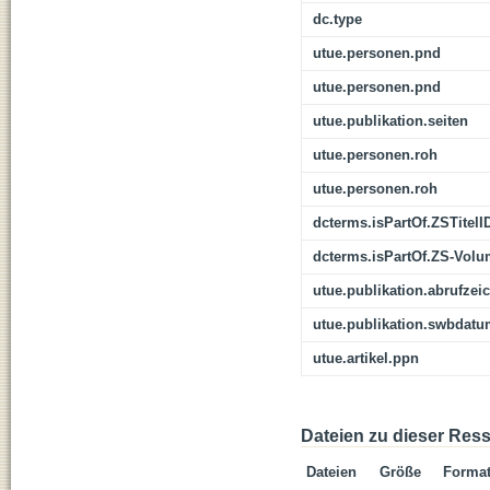
dc.type
utue.personen.pnd
utue.personen.pnd
utue.publikation.seiten
utue.personen.roh
utue.personen.roh
dcterms.isPartOf.ZSTitelI
dcterms.isPartOf.ZS-Vol
utue.publikation.abrufzei
utue.publikation.swbdat
utue.artikel.ppn
Dateien zu dieser Res
Dateien
Größe
Forma