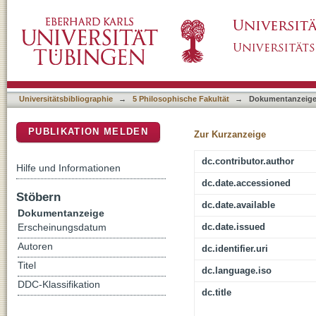
Doing Memory und rechte Gewalt : Erinnern 
DSpace Repositorium (Manakin basiert)
postmigrantisches Zusammenleben
Universitätsbibliographie
→
5 Philosophische Fakultät
→
Dokumentanzeig
PUBLIKATION MELDEN
Zur Kurzanzeige
dc.contributor.author
Hilfe und Informationen
dc.date.accessioned
Stöbern
dc.date.available
Dokumentanzeige
dc.date.issued
Erscheinungsdatum
Autoren
dc.identifier.uri
Titel
dc.language.iso
DDC-Klassifikation
dc.title