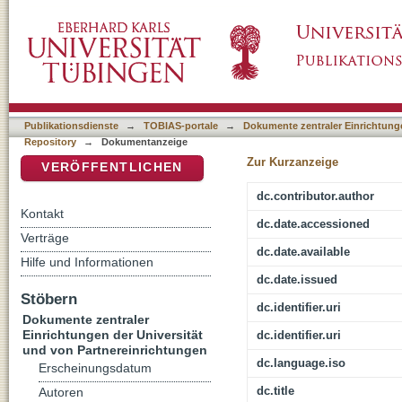
Erde 2
DSpace Repositorium (Manakin basiert)
Publikationsdienste
→
TOBIAS-portale
→
Dokumente zentraler Einrichtunge
Repository
→
Dokumentanzeige
Zur Kurzanzeige
VERÖFFENTLICHEN
dc.contributor.author
Kontakt
dc.date.accessioned
Verträge
dc.date.available
Hilfe und Informationen
dc.date.issued
Stöbern
dc.identifier.uri
Dokumente zentraler
Einrichtungen der Universität
dc.identifier.uri
und von Partnereinrichtungen
dc.language.iso
Erscheinungsdatum
dc.title
Autoren