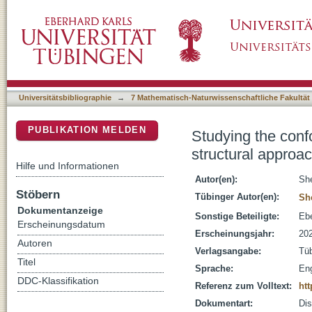
Studying the conformational changes of protei
DSpace Repositorium (Manakin basiert)
Universitätsbibliographie
→
7 Mathematisch-Naturwissenschaftliche Fakultät
PUBLIKATION MELDEN
Studying the confo
structural approa
Hilfe und Informationen
Autor(en):
Sh
Stöbern
Tübinger Autor(en):
Sh
Dokumentanzeige
Sonstige Beteiligte:
Ebe
Erscheinungsdatum
Erscheinungsjahr:
20
Autoren
Verlagsangabe:
Tü
Titel
Sprache:
Eng
DDC-Klassifikation
Referenz zum Volltext:
htt
Dokumentart:
Dis