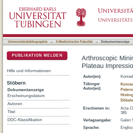
Arthroscopic Minimal Invasive Treatment of P
DSpace Repositorium (Manakin basiert)
Universitätsbibliographie
→
4 Medizinische Fakultät
→
Dokumentanzeige
PUBLIKATION MELDEN
Arthroscopic Minim
Plateau Impressio
Hilfe und Informationen
Autor(en):
Konrad
Stöbern
Tübinger
Konrad
Autor(en):
Dokumentanzeige
Peters
Histin
Erscheinungsdatum
Döbele
Autoren
Erschienen in:
Acta Ch
Titel
385
DDC-Klassifikation
Verlagsangabe:
Galen 
Sprache:
Englis