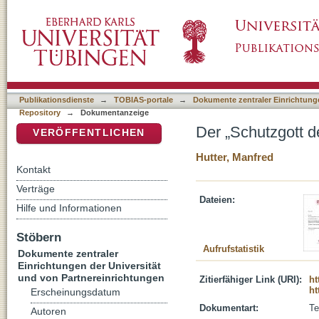
Der „Schutzgott der Flur“ in hieroglyphen-lu
DSpace Repositorium (Manakin basiert)
Publikationsdienste
→
TOBIAS-portale
→
Dokumente zentraler Einrichtunge
Repository
→
Dokumentanzeige
Der „Schutzgott d
VERÖFFENTLICHEN
Hutter, Manfred
Kontakt
Verträge
Dateien:
Hilfe und Informationen
Stöbern
Aufrufstatistik
Dokumente zentraler
Einrichtungen der Universität
und von Partnereinrichtungen
Zitierfähiger Link (URI):
ht
ht
Erscheinungsdatum
Dokumentart:
Te
Autoren