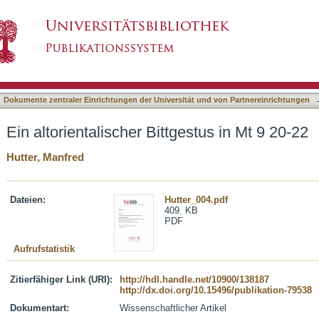
estus in Mt 9 20-22
asiert)
Dokumente zentraler Einrichtungen der Universität und von Partnereinrichtungen
Ein altorientalischer Bittgestus in Mt 9 20-22
Hutter, Manfred
Dateien:
Hutter_004.pdf
409. KB
PDF
Aufrufstatistik
Zitierfähiger Link (URI):
http://hdl.handle.net/10900/138187
http://dx.doi.org/10.15496/publikation-79538
Dokumentart:
Wissenschaftlicher Artikel