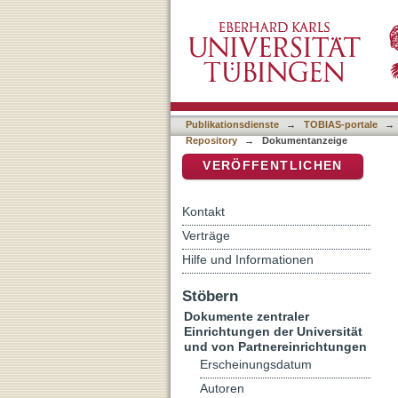
Ein altorientalischer Bittg
DSpace Repositorium (Manakin b
Publikationsdienste
→
TOBIAS-portale
→
Repository
→
Dokumentanzeige
VERÖFFENTLICHEN
Kontakt
Verträge
Hilfe und Informationen
Stöbern
Dokumente zentraler
Einrichtungen der Universität
und von Partnereinrichtungen
Erscheinungsdatum
Autoren