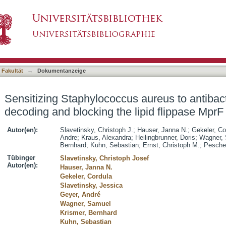
 aureus to antibacterial agents by decoding an
asiert)
 Fakultät
→
Dokumentanzeige
Sensitizing Staphylococcus aureus to antibact
decoding and blocking the lipid flippase MprF
Autor(en):
Slavetinsky, Christoph J.
;
Hauser, Janna N.
;
Gekeler, Co
Andre
;
Kraus, Alexandra
;
Heilingbrunner, Doris
;
Wagner,
Bernhard
;
Kuhn, Sebastian
;
Ernst, Christoph M.
;
Pesche
Tübinger
Slavetinsky, Christoph Josef
Autor(en):
Hauser, Janna N.
Gekeler, Cordula
Slavetinsky, Jessica
Geyer, André
Wagner, Samuel
Krismer, Bernhard
Kuhn, Sebastian