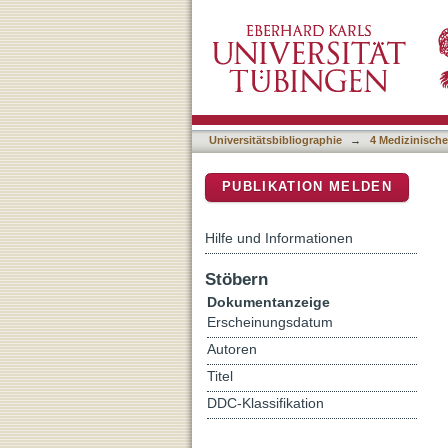
Sensitizing Staphylococcus
DSpace Repositorium (Manakin b
flippase MprF
Universitätsbibliographie
→
4 Medizinische
PUBLIKATION MELDEN
Hilfe und Informationen
Stöbern
Dokumentanzeige
Erscheinungsdatum
Autoren
Titel
DDC-Klassifikation