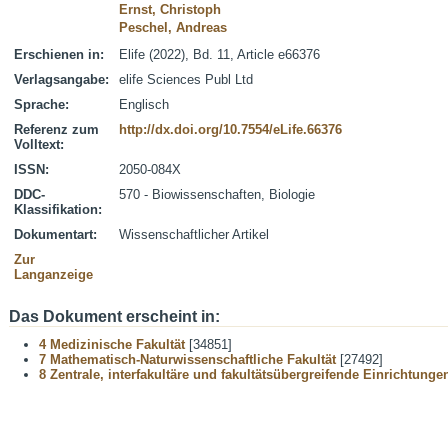
Ernst, Christoph
Peschel, Andreas
Erschienen in:
Elife (2022), Bd. 11, Article e66376
Verlagsangabe:
elife Sciences Publ Ltd
Sprache:
Englisch
Referenz zum
http://dx.doi.org/10.7554/eLife.66376
Volltext:
ISSN:
2050-084X
DDC-
570 - Biowissenschaften, Biologie
Klassifikation:
Dokumentart:
Wissenschaftlicher Artikel
Zur
Langanzeige
Das Dokument erscheint in:
4 Medizinische Fakultät
[34851]
7 Mathematisch-Naturwissenschaftliche Fakultät
[27492]
8 Zentrale, interfakultäre und fakultätsübergreifende Einrichtunge