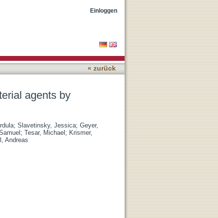
d blocking the lipid
Einloggen
« zurück
erial agents by
rdula
;
Slavetinsky, Jessica
;
Geyer,
 Samuel
;
Tesar, Michael
;
Krismer,
l, Andreas