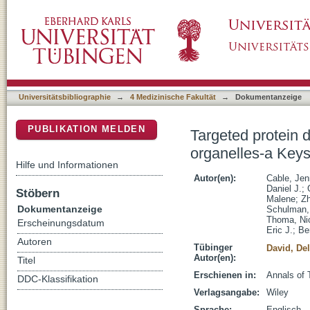
Targeted protein degradation: from small m
DSpace Repositorium (Manakin basiert)
report
Universitätsbibliographie
→
4 Medizinische Fakultät
→
Dokumentanzeige
PUBLIKATION MELDEN
Targeted protein 
organelles-a Key
Hilfe und Informationen
Autor(en):
Cable, Jen
Daniel J.
;
Stöbern
Malene
;
Z
Dokumentanzeige
Schulman,
Thoma, Ni
Erscheinungsdatum
Eric J.
;
Be
Autoren
Tübinger
David, Del
Autor(en):
Titel
Erschienen in:
Annals of 
DDC-Klassifikation
Verlagsangabe:
Wiley
Sprache:
Englisch