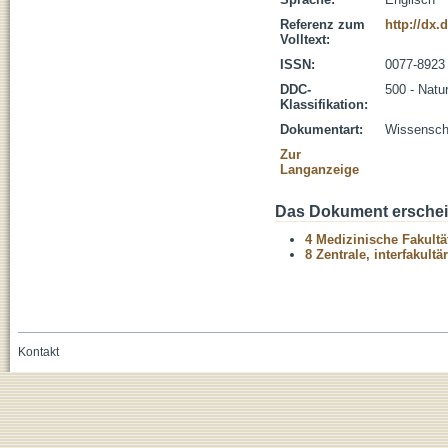
Referenz zum
http://dx.
Volltext:
ISSN:
0077-8923
DDC-
500 - Natu
Klassifikation:
Dokumentart:
Wissenscha
Zur
Langanzeige
Das Dokument erschein
4 Medizinische Fakultä
8 Zentrale, interfakult
Kontakt