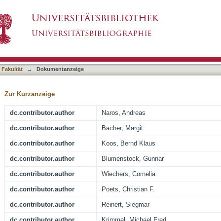
eft Palate with and without Robin Sequence
asiert)
 Fakultät
→
Dokumentanzeige
Zur Kurzanzeige
dc.contributor.author
Naros, Andreas
dc.contributor.author
Bacher, Margit
dc.contributor.author
Koos, Bernd Klaus
dc.contributor.author
Blumenstock, Gunnar
dc.contributor.author
Wiechers, Cornelia
dc.contributor.author
Poets, Christian F.
dc.contributor.author
Reinert, Siegmar
dc.contributor.author
Krimmel, Michael Fred