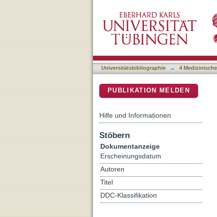
Speech Development in Cl
DSpace Repositorium (Manakin b
Universitätsbibliographie
→
4 Medizinische
PUBLIKATION MELDEN
Hilfe und Informationen
Stöbern
Dokumentanzeige
Erscheinungsdatum
Autoren
Titel
DDC-Klassifikation