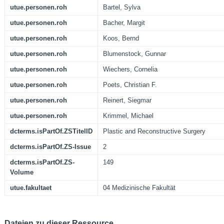
utue.personen.roh
Bartel, Sylva
utue.personen.roh
Bacher, Margit
utue.personen.roh
Koos, Bernd
utue.personen.roh
Blumenstock, Gunnar
utue.personen.roh
Wiechers, Cornelia
utue.personen.roh
Poets, Christian F.
utue.personen.roh
Reinert, Siegmar
utue.personen.roh
Krimmel, Michael
dcterms.isPartOf.ZSTitelID
Plastic and Reconstructive Surgery
dcterms.isPartOf.ZS-Issue
2
dcterms.isPartOf.ZS-
149
Volume
utue.fakultaet
04 Medizinische Fakultät
Dateien zu dieser Ressource