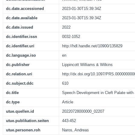
dc.date.accessioned
2023-01-30T15:39:34Z
dc.date.available
2023-01-30T15:39:34Z
dc.date.issued
2022
dc.identifier.issn
0032-1052
dc.identifier.uri
http://hdl.handle.net/10900/135829
dc.language.iso
en
dc.publisher
Lippincott Williams & Wilkins
dc.relation.uri
http://dx.doi.org/10.1097/PRS.00000000
dc.subject.ddc
610
dc.title
Speech Development in Cleft Palate with
dc.type
Article
utue.quellen.id
20220728000000_02207
utue.publikation.seiten
443-452
utue.personen.roh
Naros, Andreas