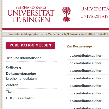
Arabidopsis pavement cell shape formation i
DSpace Repositorium (Manakin basiert)
Universitätsbibliographie
→
7 Mathematisch-Naturwissenschaftliche Fakultät
PUBLIKATION MELDEN
Zur Kurzanzeige
dc.contributor.author
Hilfe und Informationen
dc.contributor.author
Stöbern
dc.contributor.author
Dokumentanzeige
dc.contributor.author
Erscheinungsdatum
Autoren
dc.contributor.author
Titel
dc.contributor.author
DDC-Klassifikation
dc.contributor.author
dc.contributor.author