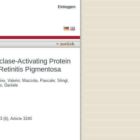
(GCAP3) and Its Possible
Einloggen
« zurück
lase-Activating Protein
Retinitis Pigmentosa
no, Valerio
;
Mazzola, Pascale
;
Stingl,
o, Daniele
 (6), Article 3240