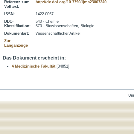
Referenz zum
http://dx.doi.org/10.3390/ijms23063240
Volltext:
ISSN:
1422-0067
DDC-
540 - Chemie
Klassifikation:
570 - Biowissenschaften, Biologie
Dokumentart:
Wissenschaftlicher Artikel
Zur
Langanzeige
Das Dokument erscheint in:
4 Medizinische Fakultät
[34851]
Uni