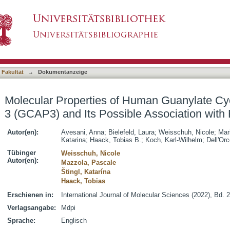
Human Guanylate Cyclase-Activating Protein 3 
asiert)
s Pigmentosa
 Fakultät
→
Dokumentanzeige
Molecular Properties of Human Guanylate Cyc
3 (GCAP3) and Its Possible Association with 
Autor(en):
Avesani, Anna
;
Bielefeld, Laura
;
Weisschuh, Nicole
;
Mari
Katarina
;
Haack, Tobias B.
;
Koch, Karl-Wilhelm
;
Dell'Orc
Tübinger
Weisschuh, Nicole
Autor(en):
Mazzola, Pascale
Štingl, Katarína
Haack, Tobias
Erschienen in:
International Journal of Molecular Sciences (2022), Bd. 23
Verlagsangabe:
Mdpi
Sprache:
Englisch