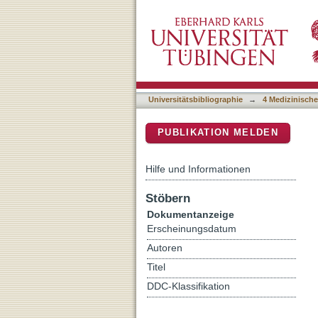
Molecular Properties of 
DSpace Repositorium (Manakin b
Association with Retiniti
Universitätsbibliographie
→
4 Medizinische
PUBLIKATION MELDEN
Hilfe und Informationen
Stöbern
Dokumentanzeige
Erscheinungsdatum
Autoren
Titel
DDC-Klassifikation