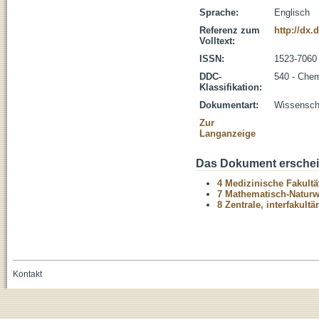
Sprache:
Englisch
Referenz zum
http://dx.
Volltext:
ISSN:
1523-7060
DDC-
540 - Che
Klassifikation:
Dokumentart:
Wissenscha
Zur
Langanzeige
Das Dokument erschein
4 Medizinische Fakultä
7 Mathematisch-Naturwi
8 Zentrale, interfakult
Kontakt