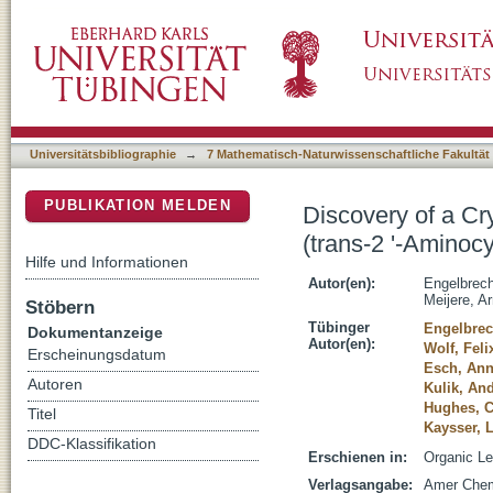
Discovery of a Cryptic Nitro Intermediate in th
DSpace Repositorium (Manakin basiert)
Aminocyclopropyl)alanine Moiety of Belactos
Universitätsbibliographie
→
7 Mathematisch-Naturwissenschaftliche Fakultät
PUBLIKATION MELDEN
Discovery of a Cry
(trans-2 '-Aminoc
Hilfe und Informationen
Autor(en):
Engelbrecht
Meijere, A
Stöbern
Tübinger
Engelbrech
Dokumentanzeige
Autor(en):
Wolf, Feli
Erscheinungsdatum
Esch, Ann
Autoren
Kulik, An
Hughes, 
Titel
Kaysser, 
DDC-Klassifikation
Erschienen in:
Organic Le
Verlagsangabe:
Amer Chem