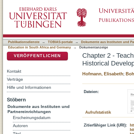
Chapter 2 - Teacher Education in Germany: E
DSpace Repositorium (Manakin basiert)
Academic Challenges
Publikationsdienste
→
TOBIAS-portale
→
Dokumente aus Instituten und Pa
Education in South Africa and Germany
→
Dokumentanzeige
Chapter 2 - Teach
VERÖFFENTLICHEN
Historical Devel
Kontakt
Hofmann, Elisabeth
;
Boh
Verträge
Hilfe und Informationen
Dateien:
Stöbern
Dokumente aus Instituten und
Partnereinrichtungen
Aufrufstatistik
Erscheinungsdatum
Zitierfähiger Link (URI):
ht
Autoren
ht
Titel