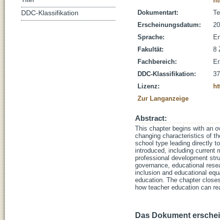
ht
Dokumentart:
Te
DDC-Klassifikation
Erscheinungsdatum:
20
Sprache:
En
Fakultät:
8 
Fachbereich:
Er
DDC-Klassifikation:
37
Lizenz:
ht
Zur Langanzeige
Abstract:
This chapter begins with an o
changing characteristics of t
school type leading directly 
introduced, including current 
professional development str
governance, educational resea
inclusion and educational equa
education. The chapter closes
how teacher education can reac
Das Dokument erschein