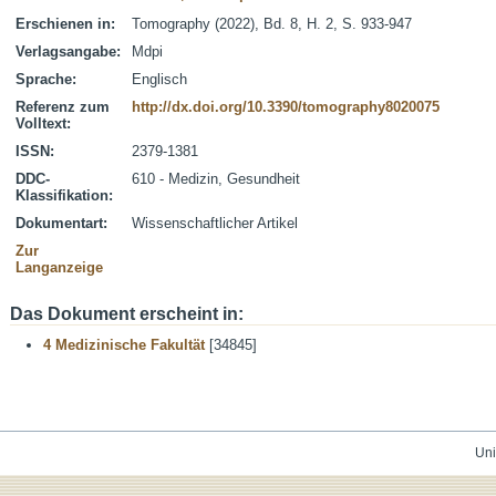
Erschienen in:
Tomography (2022), Bd. 8, H. 2, S. 933-947
Verlagsangabe:
Mdpi
Sprache:
Englisch
Referenz zum
http://dx.doi.org/10.3390/tomography8020075
Volltext:
ISSN:
2379-1381
DDC-
610 - Medizin, Gesundheit
Klassifikation:
Dokumentart:
Wissenschaftlicher Artikel
Zur
Langanzeige
Das Dokument erscheint in:
4 Medizinische Fakultät
[34845]
Uni