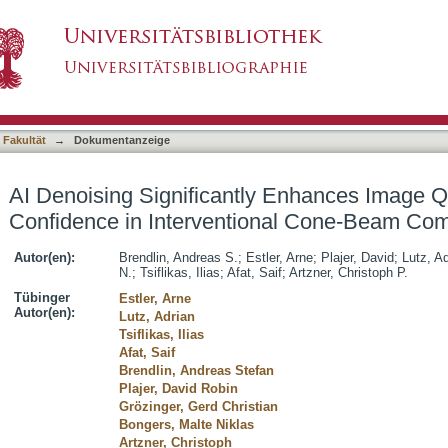
y Enhances Image Quality and Diagnostic Confid
asiert)
omography
 Fakultät
→
Dokumentanzeige
AI Denoising Significantly Enhances Image Q
Confidence in Interventional Cone-Beam C
Autor(en):
Brendlin, Andreas S.
;
Estler, Arne
;
Plajer, David
;
Lutz, Ad
N.
;
Tsiflikas, Ilias
;
Afat, Saif
;
Artzner, Christoph P.
Tübinger
Estler, Arne
Autor(en):
Lutz, Adrian
Tsiflikas, Ilias
Afat, Saif
Brendlin, Andreas Stefan
Plajer, David Robin
Grözinger, Gerd Christian
Bongers, Malte Niklas
Artzner, Christoph