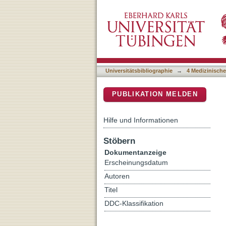
AI Denoising Significantl
DSpace Repositorium (Manakin b
Cone-Beam Computed T
Universitätsbibliographie
→
4 Medizinische
PUBLIKATION MELDEN
Hilfe und Informationen
Stöbern
Dokumentanzeige
Erscheinungsdatum
Autoren
Titel
DDC-Klassifikation