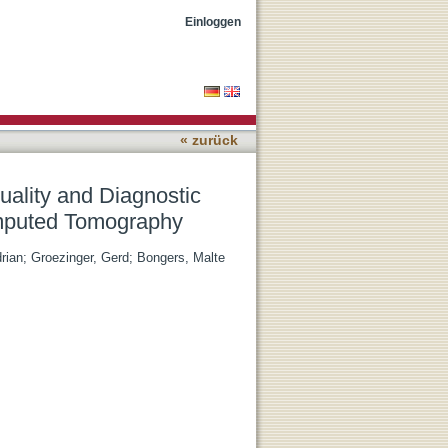
ence in Interventional
Einloggen
« zurück
uality and Diagnostic
omputed Tomography
rian
;
Groezinger, Gerd
;
Bongers, Malte