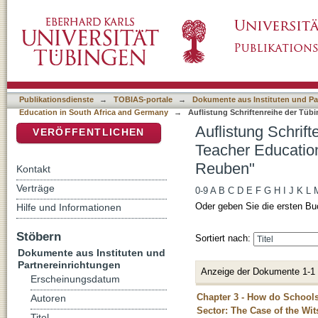
Auflistung Schriftenreihe der Tübingen Scho
DSpace Repositorium (Manakin basiert)
Africa and Germany nach Autor "Dlamini, R
Publikationsdienste
→
TOBIAS-portale
→
Dokumente aus Instituten und Pa
Education in South Africa and Germany
→
Auflistung Schriftenreihe der Tüb
Auflistung Schrif
VERÖFFENTLICHEN
Teacher Education
Reuben"
Kontakt
Verträge
0-9
A
B
C
D
E
F
G
H
I
J
K
L
Oder geben Sie die ersten Bu
Hilfe und Informationen
Stöbern
Sortiert nach:
Dokumente aus Instituten und
Partnereinrichtungen
Anzeige der Dokumente 1-1
Erscheinungsdatum
Chapter 3 - How do Schools
Autoren
Sector: The Case of the Wi
Titel