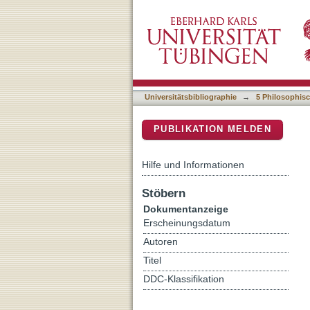
Teudefred and the king. O
DSpace Repositorium (Manakin b
centre in the Carolingian 
Universitätsbibliographie
→
5 Philosophisc
PUBLIKATION MELDEN
Hilfe und Informationen
Stöbern
Dokumentanzeige
Erscheinungsdatum
Autoren
Titel
DDC-Klassifikation