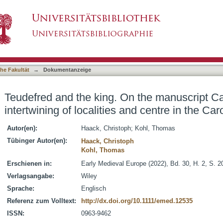
n the manuscript Carcassonne G 6 and the inter
asiert)
world
he Fakultät
→
Dokumentanzeige
Teudefred and the king. On the manuscript C
intertwining of localities and centre in the Car
Autor(en):
Haack, Christoph
;
Kohl, Thomas
Tübinger Autor(en):
Haack, Christoph
Kohl, Thomas
Erschienen in:
Early Medieval Europe (2022), Bd. 30, H. 2, S. 2
Verlagsangabe:
Wiley
Sprache:
Englisch
Referenz zum Volltext:
http://dx.doi.org/10.1111/emed.12535
ISSN:
0963-9462