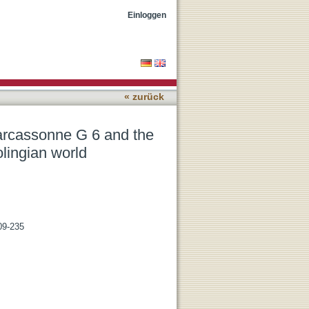
twining of localities and
Einloggen
« zurück
arcassonne G 6 and the
olingian world
09-235