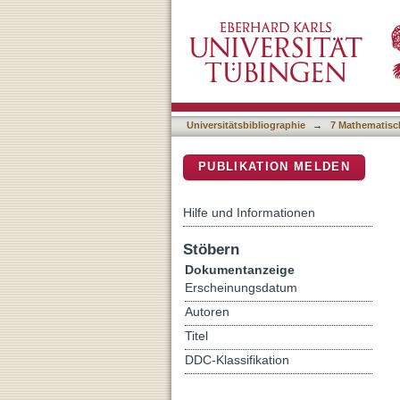
Pulse shape analysis in
DSpace Repositorium (Manakin b
Universitätsbibliographie
→
7 Mathematisc
PUBLIKATION MELDEN
Hilfe und Informationen
Stöbern
Dokumentanzeige
Erscheinungsdatum
Autoren
Titel
DDC-Klassifikation