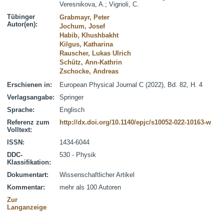
Veresnikova, A.
;
Vignoli, C.
Tübinger
Grabmayr, Peter
Autor(en):
Jochum, Josef
Habib, Khushbakht
Kilgus, Katharina
Rauscher, Lukas Ulrich
Schütz, Ann-Kathrin
Zschocke, Andreas
Erschienen in:
European Physical Journal C (2022), Bd. 82, H. 4
Verlagsangabe:
Springer
Sprache:
Englisch
Referenz zum
http://dx.doi.org/10.1140/epjc/s10052-022-10163-w
Volltext:
ISSN:
1434-6044
DDC-
530 - Physik
Klassifikation:
Dokumentart:
Wissenschaftlicher Artikel
Kommentar:
mehr als 100 Autoren
Zur
Langanzeige