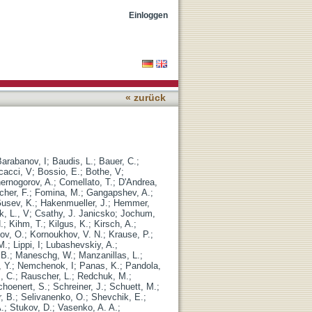
Einloggen
« zurück
Barabanov, I
;
Baudis, L.
;
Bauer, C.
;
cacci, V
;
Bossio, E.
;
Bothe, V
;
ernogorov, A.
;
Comellato, T.
;
D'Andrea,
cher, F.
;
Fomina, M.
;
Gangapshev, A.
;
usev, K.
;
Hakenmueller, J.
;
Hemmer,
k, L., V
;
Csathy, J. Janicsko
;
Jochum,
.
;
Kihm, T.
;
Kilgus, K.
;
Kirsch, A.
;
ov, O.
;
Kornoukhov, V. N.
;
Krause, P.
;
M.
;
Lippi, I
;
Lubashevskiy, A.
;
 B.
;
Maneschg, W.
;
Manzanillas, L.
;
, Y.
;
Nemchenok, I
;
Panas, K.
;
Pandola,
, C.
;
Rauscher, L.
;
Redchuk, M.
;
choenert, S.
;
Schreiner, J.
;
Schuett, M.
;
, B.
;
Selivanenko, O.
;
Shevchik, E.
;
.
;
Stukov, D.
;
Vasenko, A. A.
;