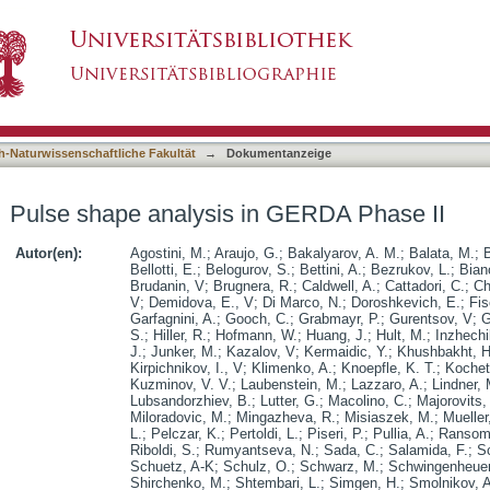
 GERDA Phase II
asiert)
h-Naturwissenschaftliche Fakultät
→
Dokumentanzeige
Pulse shape analysis in GERDA Phase II
Autor(en):
Agostini, M.
;
Araujo, G.
;
Bakalyarov, A. M.
;
Balata, M.
;
Bellotti, E.
;
Belogurov, S.
;
Bettini, A.
;
Bezrukov, L.
;
Bian
Brudanin, V
;
Brugnera, R.
;
Caldwell, A.
;
Cattadori, C.
;
Ch
V
;
Demidova, E., V
;
Di Marco, N.
;
Doroshkevich, E.
;
Fis
Garfagnini, A.
;
Gooch, C.
;
Grabmayr, P.
;
Gurentsov, V
;
G
S.
;
Hiller, R.
;
Hofmann, W.
;
Huang, J.
;
Hult, M.
;
Inzhechi
J.
;
Junker, M.
;
Kazalov, V
;
Kermaidic, Y.
;
Khushbakht, H
Kirpichnikov, I., V
;
Klimenko, A.
;
Knoepfle, K. T.
;
Kochet
Kuzminov, V. V.
;
Laubenstein, M.
;
Lazzaro, A.
;
Lindner, 
Lubsandorzhiev, B.
;
Lutter, G.
;
Macolino, C.
;
Majorovits,
Miloradovic, M.
;
Mingazheva, R.
;
Misiaszek, M.
;
Mueller
L.
;
Pelczar, K.
;
Pertoldi, L.
;
Piseri, P.
;
Pullia, A.
;
Ransom
Riboldi, S.
;
Rumyantseva, N.
;
Sada, C.
;
Salamida, F.
;
S
Schuetz, A-K
;
Schulz, O.
;
Schwarz, M.
;
Schwingenheuer
Shirchenko, M.
;
Shtembari, L.
;
Simgen, H.
;
Smolnikov, A