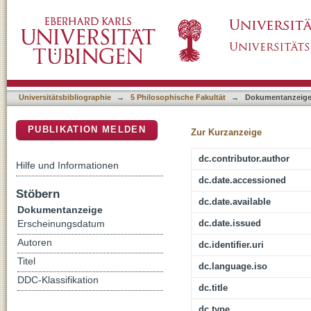
Papyrus de Vaucelle (pBM EA 87512.1)
DSpace Repositorium (Manakin basiert)
Universitätsbibliographie
→
5 Philosophische Fakultät
→
Dokumentanzeig
PUBLIKATION MELDEN
Zur Kurzanzeige
dc.contributor.author
Hilfe und Informationen
dc.date.accessioned
Stöbern
dc.date.available
Dokumentanzeige
dc.date.issued
Erscheinungsdatum
Autoren
dc.identifier.uri
Titel
dc.language.iso
DDC-Klassifikation
dc.title
dc.type