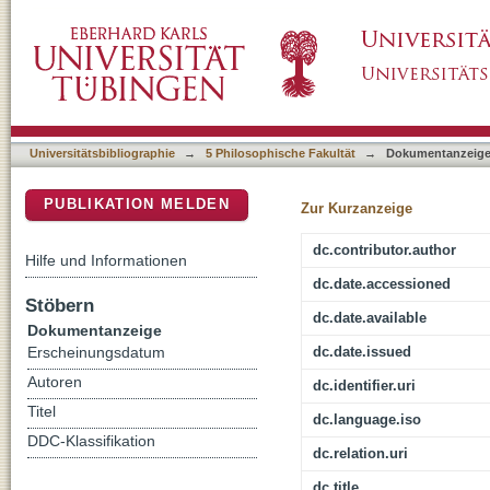
Three images of celestial phenomena in sixt
DSpace Repositorium (Manakin basiert)
Universitätsbibliographie
→
5 Philosophische Fakultät
→
Dokumentanzeig
PUBLIKATION MELDEN
Zur Kurzanzeige
dc.contributor.author
Hilfe und Informationen
dc.date.accessioned
Stöbern
dc.date.available
Dokumentanzeige
dc.date.issued
Erscheinungsdatum
Autoren
dc.identifier.uri
Titel
dc.language.iso
DDC-Klassifikation
dc.relation.uri
dc.title