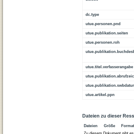
dc.type
utue.personen.pnd
utue.publikation.seiten
utue.personen.roh
utue.publikation.buchdes
utue.titel.verfasserangabe
utue.publikation.abrufzei
utue.publikation.swbdat
utue.artikel.ppn
Dateien zu dieser Res
Dateien
Größe
Forma
Zu diesem Dokument gibt es 