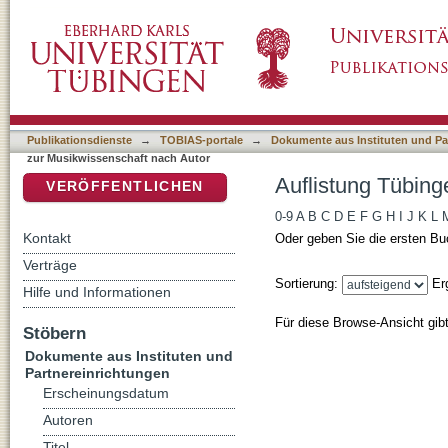
Auflistung Tübinger Beiträge zur Musikwisse
DSpace Repositorium (Manakin basiert)
Publikationsdienste
→
TOBIAS-portale
→
Dokumente aus Instituten und Pa
zur Musikwissenschaft nach Autor
Auflistung Tübing
VERÖFFENTLICHEN
0-9
A
B
C
D
E
F
G
H
I
J
K
L
Kontakt
Oder geben Sie die ersten Bu
Verträge
Sortierung:
Er
Hilfe und Informationen
Für diese Browse-Ansicht gib
Stöbern
Dokumente aus Instituten und
Partnereinrichtungen
Erscheinungsdatum
Autoren
Titel