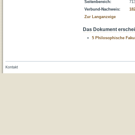
Seitenbereich:
71
Verbund-Nachweis:
18
Zur Langanzeige
Das Dokument erschein
5 Philosophische Fakul
Kontakt