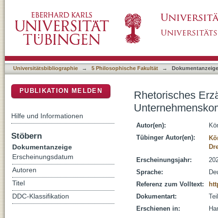
Rhetorisches Erzählen in Strategieprozessen
DSpace Repositorium (Manakin basiert)
Unternehmenskommunikation
Universitätsbibliographie
→
5 Philosophische Fakultät
→
Dokumentanzeig
PUBLIKATION MELDEN
Rhetorisches Erzä
Unternehmenskom
Hilfe und Informationen
Autor(en):
Kön
Stöbern
Tübinger Autor(en):
Kö
Dokumentanzeige
Dr
Erscheinungsdatum
Erscheinungsjahr:
20
Autoren
Sprache:
De
Titel
Referenz zum Volltext:
htt
DDC-Klassifikation
Dokumentart:
Tei
Erschienen in:
Han