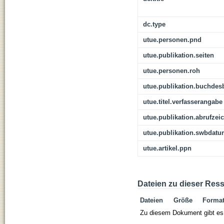
dc.type
utue.personen.pnd
utue.publikation.seiten
utue.personen.roh
utue.publikation.buchdes
utue.titel.verfasserangabe
utue.publikation.abrufzei
utue.publikation.swbdat
utue.artikel.ppn
Dateien zu dieser Res
Dateien
Größe
Forma
Zu diesem Dokument gibt es 