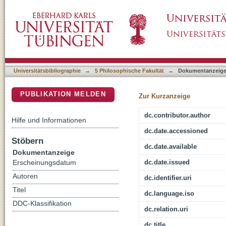
Creating a rhetorical situation : Kevin Esvelt
DSpace Repositorium (Manakin basiert)
science
Universitätsbibliographie
→
5 Philosophische Fakultät
→
Dokumentanzeig
PUBLIKATION MELDEN
Zur Kurzanzeige
dc.contributor.author
Hilfe und Informationen
dc.date.accessioned
Stöbern
dc.date.available
Dokumentanzeige
dc.date.issued
Erscheinungsdatum
Autoren
dc.identifier.uri
Titel
dc.language.iso
DDC-Klassifikation
dc.relation.uri
dc.title