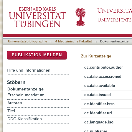
Comparative cytotoxic and antiproliferative pr
DSpace Repositorium (Manakin basiert)
ocular cells
Universitätsbibliographie
→
4 Medizinische Fakultät
→
Dokumentanzeige
PUBLIKATION MELDEN
Zur Kurzanzeige
dc.contributor.author
Hilfe und Informationen
dc.date.accessioned
Stöbern
dc.date.available
Dokumentanzeige
dc.date.issued
Erscheinungsdatum
Autoren
dc.identifier.issn
Titel
dc.identifier.uri
DDC-Klassifikation
dc.language.iso
dc.publisher