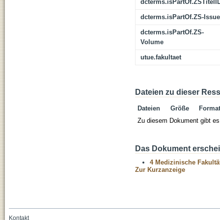
dcterms.isPartOf.ZSTitelI
dcterms.isPartOf.ZS-Issue
dcterms.isPartOf.ZS-
Volume
utue.fakultaet
Dateien zu dieser Res
Dateien
Größe
Forma
Zu diesem Dokument gibt es 
Das Dokument erschein
4 Medizinische Fakultä
Zur Kurzanzeige
Kontakt