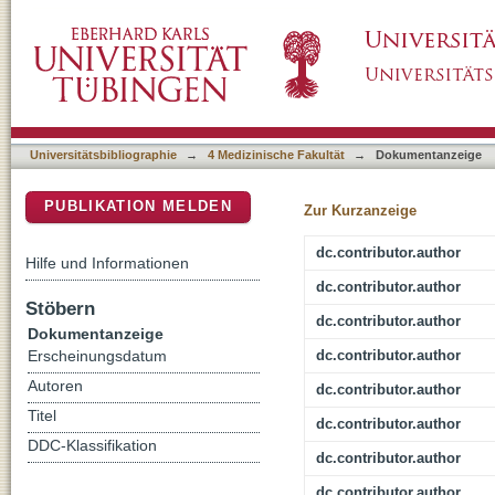
The Mutation Matters: CSF Profiles of GCas
DSpace Repositorium (Manakin basiert)
Universitätsbibliographie
→
4 Medizinische Fakultät
→
Dokumentanzeige
PUBLIKATION MELDEN
Zur Kurzanzeige
dc.contributor.author
Hilfe und Informationen
dc.contributor.author
Stöbern
dc.contributor.author
Dokumentanzeige
dc.contributor.author
Erscheinungsdatum
Autoren
dc.contributor.author
Titel
dc.contributor.author
DDC-Klassifikation
dc.contributor.author
dc.contributor.author