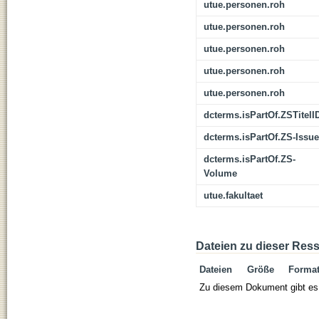
utue.personen.roh
utue.personen.roh
utue.personen.roh
utue.personen.roh
utue.personen.roh
dcterms.isPartOf.ZSTitelI
dcterms.isPartOf.ZS-Issue
dcterms.isPartOf.ZS-
Volume
utue.fakultaet
Dateien zu dieser Res
Dateien
Größe
Forma
Zu diesem Dokument gibt es 