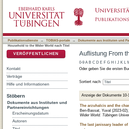
Auflistung From the Household to the Wider 
DSpace Repositorium (Manakin basiert)
Publikationsdienste
→
TOBIAS-portale
→
Dokumente aus Instituten und Pa
Household to the Wider World nach Titel
Auflistung From t
VERÖFFENTLICHEN
0-9
A
B
C
D
E
F
G
H
I
J
K
L
Kontakt
Oder geben Sie die ersten Bu
Verträge
Sortiert nach:
Hilfe und Informationen
Anzeige der Dokumente 10-
Stöbern
Dokumente aus Instituten und
The arzuhalcis and the cha
Partnereinrichtungen
Ben-Bassat, Yuval
(
2023-02
)
Erscheinungsdatum
Wider World. Tübingen Univer
Autoren
The last janissary leader o
Titel