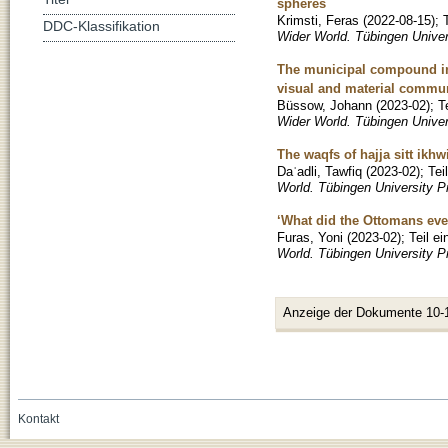
spheres
Krimsti, Feras
(
2022-08-15
)
;
DDC-Klassifikation
Wider World. Tübingen Univer
The municipal compound in l
visual and material commu
Büssow, Johann
(
2023-02
)
;
T
Wider World. Tübingen Unive
The waqfs of hajja sitt ikhw
Daʿadli, Tawfiq
(
2023-02
)
;
Tei
World. Tübingen University P
‘What did the Ottomans eve
Furas, Yoni
(
2023-02
)
;
Teil e
World. Tübingen University 
Anzeige der Dokumente 10-
Kontakt